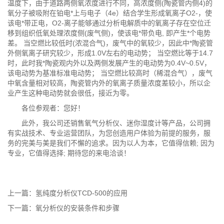
温度下，由于道路两侧氧浓度进行不同，高浓度侧(陶瓷管内侧4)的
氧分子被吸附在铂电*上与电子（4e）结合学生形成氧离子O2-，使
该电*带正电，O2-离子能够通过分析电解质中的氧离子存在空位迁
移到组织低氧处理浓度侧(废气侧)，使该电*带负电, 即产生*个电势
差。 当空燃比较低时(浓混合气)，废气中的氧较少，因此中*陶瓷管
外侧氧离子研究较少，形成1.0V左右的电动势； 当空燃比等于14.7
时，此时我*陶瓷观内外以及两侧发展产生的电动势为0.4V~0.5V，
该电动势为基准标准电动势； 当空燃比较高时（稀混合气），废气
中氧含量相对较高，陶瓷管内外的氧离子质量浓度差较小，所以企
业产生这种电动势就会很低，接近为零。
各位参观者：您好！
此外，我公司还销售
氧气分析仪
、迷你湿度计等产品，公司拥
有实战技术、专业运营团队，为您创造用户体验为前提的服务，服
务的完美与美是我们不懈的追求。因为以人为本，它值得信赖; 因为
专业，它值得选择; 期待您的来电洽谈！
上一篇：
氢纯度分析仪TCD-500的应用
下一篇：
氧分析仪的安装条件和步骤