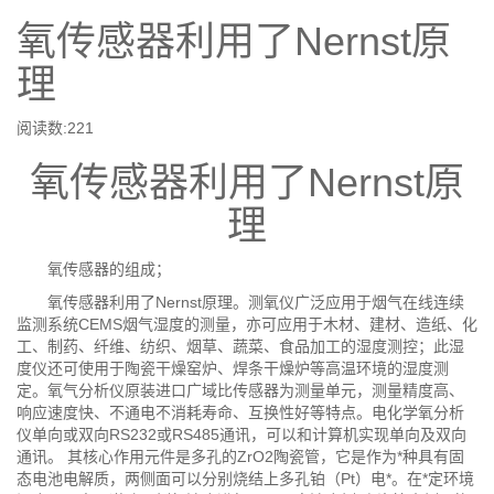
氧传感器利用了Nernst原
理
阅读数:
221
氧传感器利用了Nernst原
理
氧传感器的组成；
氧传感器利用了Nernst原理。
测氧仪
广泛应用于烟气在线连续
监测系统CEMS烟气湿度的测量，亦可应用于木材、建材、造纸、化
工、制药、纤维、纺织、烟草、蔬菜、食品加工的湿度测控；此湿
度仪还可使用于陶瓷干燥窑炉、焊条干燥炉等高温环境的湿度测
定。
氧气分析仪
原装进口广域比传感器为测量单元，测量精度高、
响应速度快、不通电不消耗寿命、互换性好等特点。
电化学氧分析
仪
单向或双向RS232或RS485通讯，可以和计算机实现单向及双向
通讯。 其核心作用元件是多孔的ZrO2陶瓷管，它是作为*种具有固
态电池电解质，两侧面可以分别烧结上多孔铂（Pt）电*。在*定环境