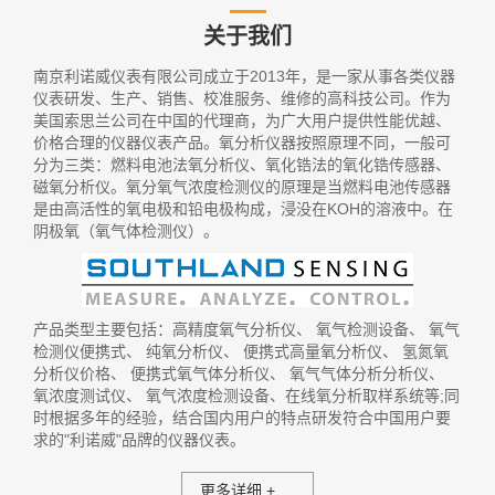
关于我们
南京利诺威仪表有限公司成立于2013年，是一家从事各类仪器
仪表研发、生产、销售、校准服务、维修的高科技公司。作为
美国索思兰公司在中国的代理商，为广大用户提供性能优越、
价格合理的仪器仪表产品。氧分析仪器按照原理不同，一般可
分为三类：燃料电池法氧分析仪、氧化锆法的氧化锆传感器、
磁氧分析仪。氧分氧气浓度检测仪的原理是当燃料电池传感器
是由高活性的氧电极和铅电极构成，浸没在KOH的溶液中。在
阴极氧（氧气体检测仪）。
产品类型主要包括：
高精度氧气分析仪
、
氧气检测设备
、
氧气
检测仪便携式
、
纯氧分析仪
、
便携式高量氧分析仪
、
氢氮氧
分析仪价格
、
便携式氧气体分析仪
、
氧气气体分析分析仪
、
氧浓度测试仪
、
氧气浓度检测设备
、在线氧分析取样系统等;同
时根据多年的经验，结合国内用户的特点研发符合中国用户要
求的"利诺威"品牌的仪器仪表。
更多详细 +