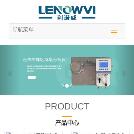
导航菜单
Toggle
navigation
Previous
Nex
PRODUCT
产品中心