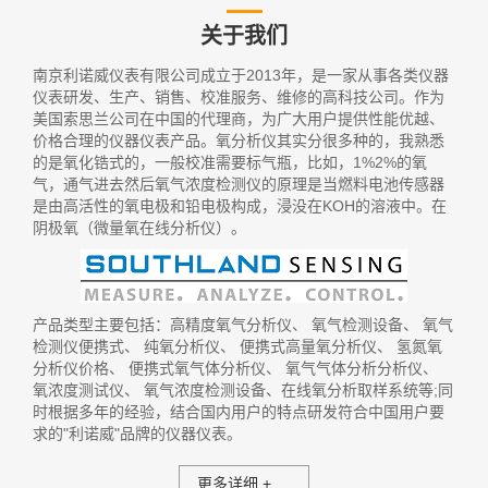
关于我们
南京利诺威仪表有限公司成立于2013年，是一家从事各类仪器
仪表研发、生产、销售、校准服务、维修的高科技公司。作为
美国索思兰公司在中国的代理商，为广大用户提供性能优越、
价格合理的仪器仪表产品。氧分析仪其实分很多种的，我熟悉
的是氧化锆式的，一般校准需要标气瓶，比如，1%2%的氧
气，通气进去然后氧气浓度检测仪的原理是当燃料电池传感器
是由高活性的氧电极和铅电极构成，浸没在KOH的溶液中。在
阴极氧（微量氧在线分析仪）。
产品类型主要包括：
高精度氧气分析仪
、
氧气检测设备
、
氧气
检测仪便携式
、
纯氧分析仪
、
便携式高量氧分析仪
、
氢氮氧
分析仪价格
、
便携式氧气体分析仪
、
氧气气体分析分析仪
、
氧浓度测试仪
、
氧气浓度检测设备
、在线氧分析取样系统等;同
时根据多年的经验，结合国内用户的特点研发符合中国用户要
求的"利诺威"品牌的仪器仪表。
更多详细 +