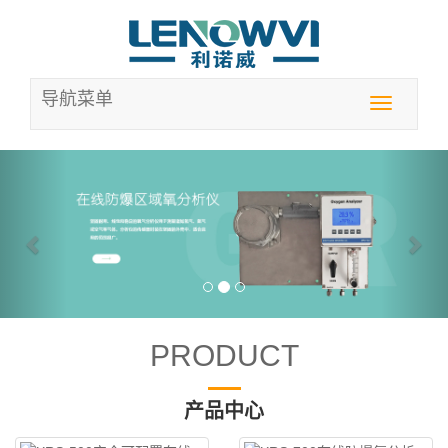
导航菜单
Toggle
navigation
Previous
Nex
PRODUCT
产品中心