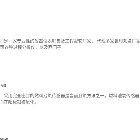
一家专业性的仪器仪表销售及工程配套厂家， 代理多家世界知名厂家的产
AI公司各种过程分析仪，以及西门子
60
 采用完全密封的燃料池氧传感器是当前测氧方法之一。燃料池氧传感器
而在阳极铅被氧化。