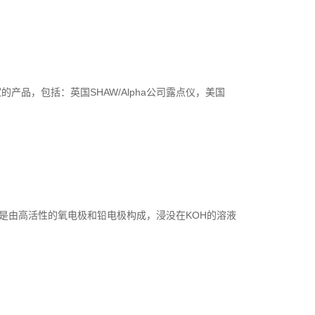
品，包括：英国SHAW/Alpha公司露点仪，美国
是由高活性的氧电极和铅电极构成，浸没在KOH的溶液