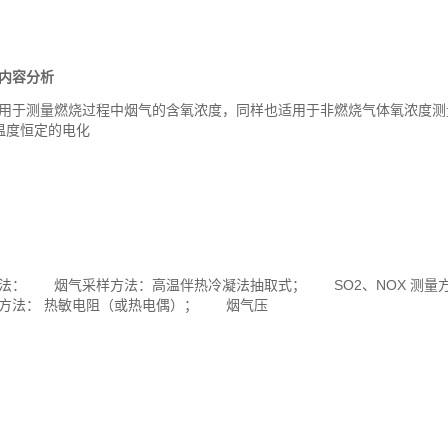
内容分析
于测量燃烧过程中烟气的含氧浓度，同样也适用于非燃烧气体氧浓度测
温度恒定的电化
： 烟气采样方法：高温伴热冷凝法抽取式； SO2、NOX 测量方
方法： 热敏电阻（或热电偶）； 烟气压