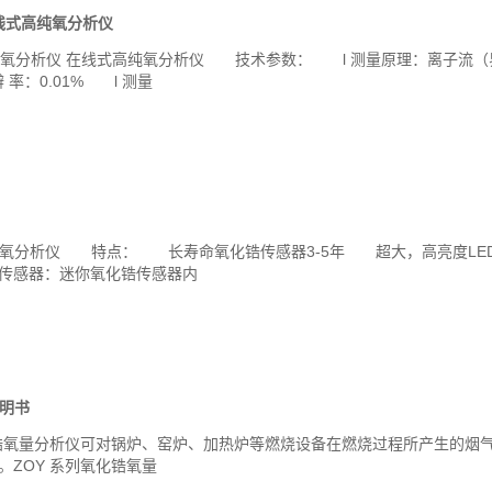
在线式高纯氧分析仪
含量氧分析仪 在线式高纯氧分析仪 技术参数： l 测量原理：离子流（
 辨 率：0.01% l 测量
 便携式氧分析仪 特点： 长寿命氧化锆传感器3-5年 超大，高亮度
感器：迷你氧化锆传感器内
说明书
锆氧量分析仪可对锅炉、窑炉、加热炉等燃烧设备在燃烧过程所产生的烟
ZOY 系列氧化锆氧量