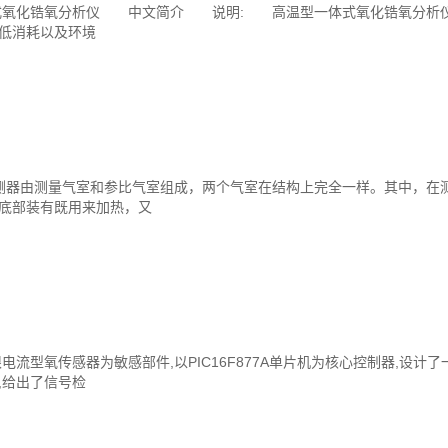
氧化锆氧分析仪 中文简介 说明: 高温型一体式氧化锆氧分析仪
低消耗以及环境
器由测量气室和参比气室组成，两个气室在结构上完全一样。其中，在测
底部装有既用来加热，又
流型氧传感器为敏感部件,以PIC16F877A单片机为核心控制器,设计
,给出了信号检