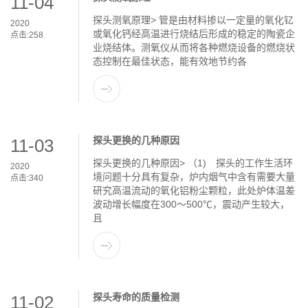
11-04
探头测氧原理> 管是由材料掺以一定量的氧化钇
2020
或氧化钙经高温进行烧结后形成的稳定的陶瓷企
点击:
258
业烧结体。测氧仪从而将各种燃烧设备的燃烧状
态控制在最佳状态，能有效地节约各
探头更换的几种原因
11-03
探头更换的几种原因> （1) 探头的工作生活环
2020
境问题十分具有复杂，炉内烟气中含有需要大量
点击:
340
研究高温流动的氧化铝粉尘颗粒，此处炉体温差
波动增长幅度在300～500℃，震动产生较大，
且
探头寿命的质量检测
11-02